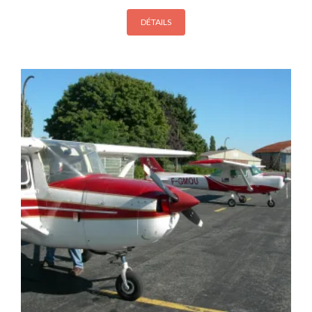
prix :
50,00€
DÉTAILS
à
150,00€