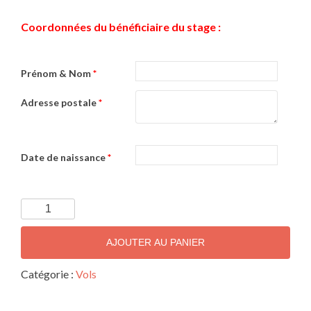
Coordonnées du bénéficiaire du stage :
Prénom & Nom
*
Adresse postale
*
Date de naissance
*
quantité
de
Stage
AJOUTER AU PANIER
découverte
3
Catégorie :
Vols
x
30