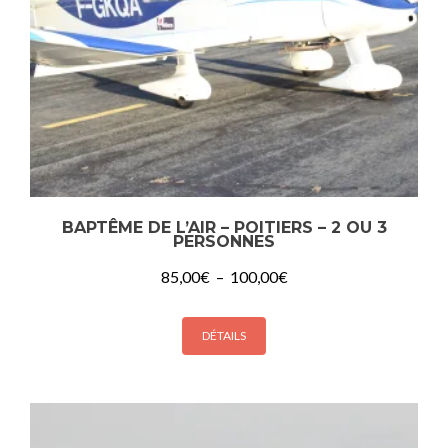
BAPTÊME DE L’AIR – POITIERS – 2 OU 3
PERSONNES
Plage
85,00
€
–
100,00
€
de
prix :
85,00€
DÉTAILS
à
100,00€